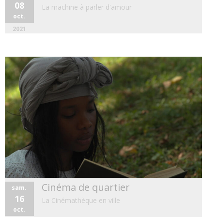
08
La machine à parler d'amour
oct.
2021
Cinéma de quartier
sam.
16
La Cinémathèque en ville
oct.