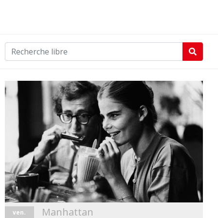
Manhattan
ven.