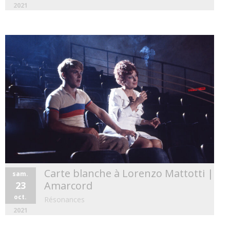
2021
Carte blanche à Lorenzo Mattotti |
sam.
Amarcord
23
oct.
Résonances
2021