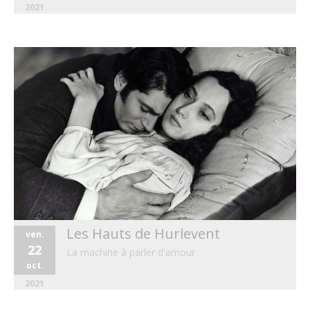
2021
Les Hauts de Hurlevent
ven.
22
La machine à parler d'amour
oct.
2021