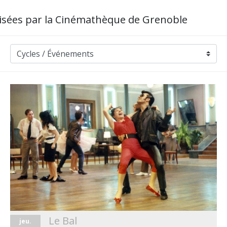
nisées par la Cinémathèque de Grenoble
Le Bal
jeu.