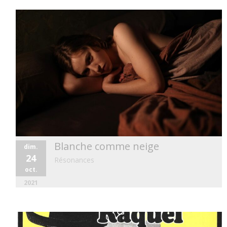
Blanche comme neige
dim.
24
Résonances
oct.
2021