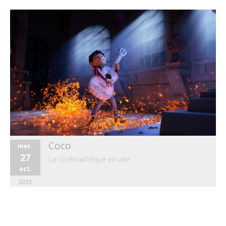
Coco
mer.
27
La Cinémathèque en ville
oct.
2021