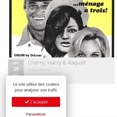
Cherry, Harry & Raquel!
ven.
29
Kinky cinema
oct.
2021
Ce site utilise des cookies
pour analyser son trafic
J'accepte
Paramétrer