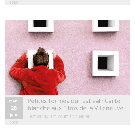
2023
Petites formes du festival · Carte
mer.
blanche aux Films de la Villeneuve
28
juin
Festival du film court en plein air
2023