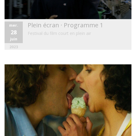
Plein écran · Programme 1
mer.
28
Festival du film court en plein air
juin
2023