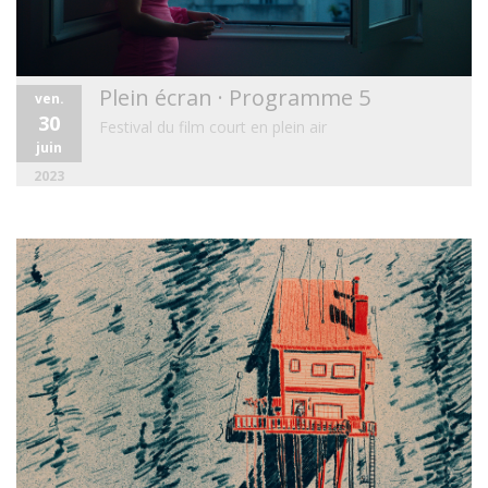
Plein écran · Programme 5
ven.
30
Festival du film court en plein air
juin
2023