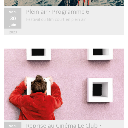
Plein air · Programme 6
ven.
30
Festival du film court en plein air
juin
2023
Reprise au Cinéma Le Club •
ven.