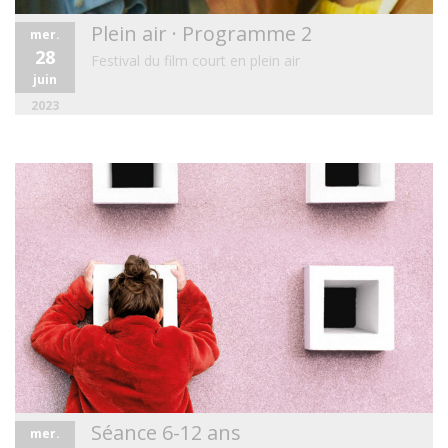
Plein air · Programme 2
mer.
28
Festival du film court en plein air
juin
2023
Séance 6-12 ans
mer.