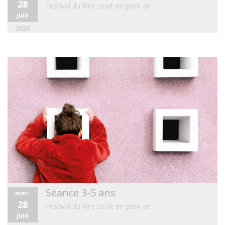
28
Festival du film court en plein air
juin
2023
Séance 3-5 ans
mer.
28
Festival du film court en plein air
juin