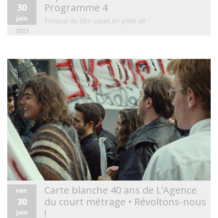
Programme 4
30
juin
Festival du film court en plein air
2023
Carte blanche 40 ans de L’Agence
ven.
du court métrage • Révoltons-nous
30
!
juin