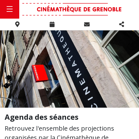
Agenda des séances
Retrouvez l'ensemble des projections
organisées par la Cinémathèque de