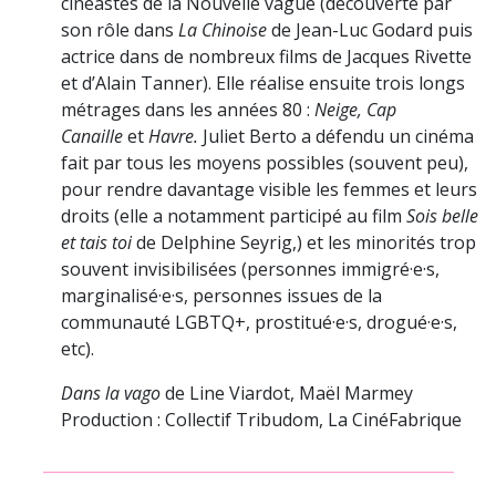
cinéastes de la Nouvelle vague (découverte par
son rôle dans
La Chinoise
de Jean-Luc Godard puis
actrice dans de nombreux films de Jacques Rivette
et d’Alain Tanner). Elle réalise ensuite trois longs
métrages dans les années 80 :
Neige, Cap
Canaille
et
Havre.
Juliet Berto a défendu un cinéma
fait par tous les moyens possibles (souvent peu),
pour rendre davantage visible les femmes et leurs
droits (elle a notamment participé au film
Sois belle
et tais toi
de Delphine Seyrig,) et les minorités trop
souvent invisibilisées (personnes immigré·e·s,
marginalisé·e·s, personnes issues de la
communauté LGBTQ+, prostitué·e·s, drogué·e·s,
etc).
Dans la vago
de Line Viardot, Maël Marmey
Production : Collectif Tribudom, La CinéFabrique
_____________________________________________________