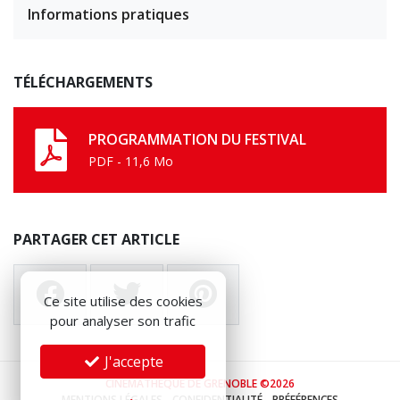
Informations pratiques
TÉLÉCHARGEMENTS
PROGRAMMATION DU FESTIVAL
PDF - 11,6 Mo
PARTAGER CET ARTICLE
Ce site utilise des cookies
pour analyser son trafic
J'accepte
CINÉMATHÈQUE DE GRENOBLE ©2026
MENTIONS LÉGALES
-
CONFIDENTIALITÉ
-
PRÉFÉRENCES