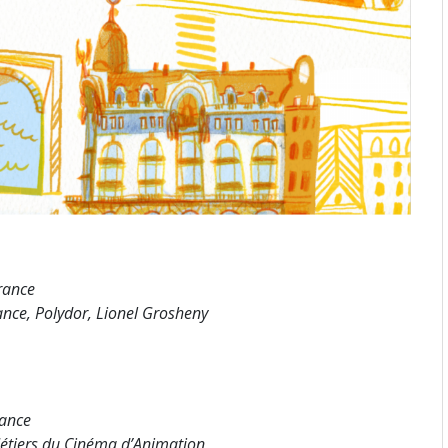
France
ance, Polydor, Lionel Grosheny
rance
Métiers du Cinéma d’Animation