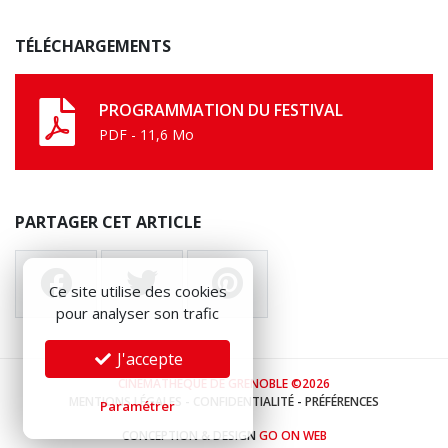
TÉLÉCHARGEMENTS
PROGRAMMATION DU FESTIVAL
PDF - 11,6 Mo
PARTAGER CET ARTICLE
Ce site utilise des cookies
pour analyser son trafic
J'accepte
CINÉMATHÈQUE DE GRENOBLE ©2026
MENTIONS LÉGALES
-
CONFIDENTIALITÉ
-
PRÉFÉRENCES
Paramétrer
CONCEPTION & DESIGN
GO ON WEB