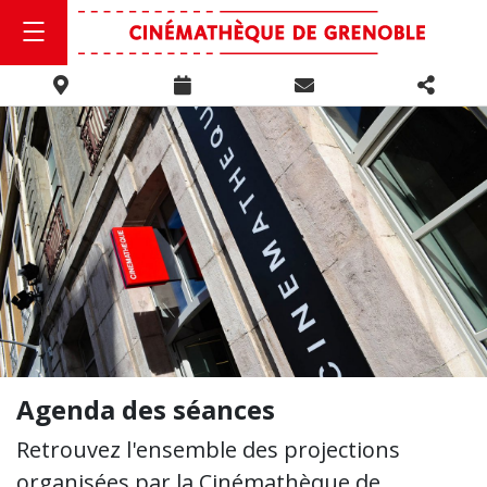
Agenda des séances
Retrouvez l'ensemble des projections
organisées par la Cinémathèque de