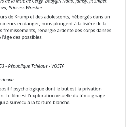
urs de la MDE de Cergy, Babygirl Naab, Jamsy, JR Sniper,
nova, Princess Wrestler
eurs de Krump et des adolescents, hébergés dans un
mineurs en danger, nous plongent à la lisière de la
ir les frémissements, l’énergie ardente des corps dansés
e l’âge des possibles.
 53 - République Tchèque - VOSTF
acánova
ositif psychologique dont le but est la privation
on. Le film est l’exploration visuelle du témoignage
ui a survécu à la torture blanche.