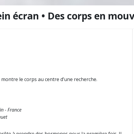
ein écran • Des corps en mo
e montre le corps au centre d’une recherche.
in - France
quet
pprête à prendre des hormones pour la première fois. Il