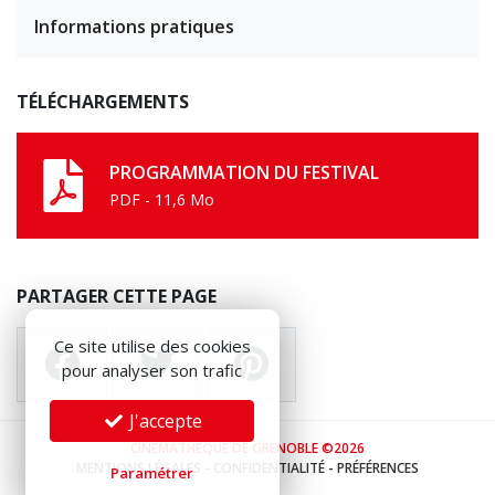
Informations pratiques
TÉLÉCHARGEMENTS
PROGRAMMATION DU FESTIVAL
PDF - 11,6 Mo
PARTAGER CETTE PAGE
Ce site utilise des cookies
pour analyser son trafic
J'accepte
CINÉMATHÈQUE DE GRENOBLE ©2026
MENTIONS LÉGALES
-
CONFIDENTIALITÉ
-
PRÉFÉRENCES
Paramétrer