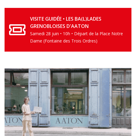
VISITE GUIDÉE • LES BA(L)LADES
GRENOBLOISES D'AATON
Samedi 28 juin • 10h • Départ de la Place Notre
Dame (Fontaine des Trois Ordres)