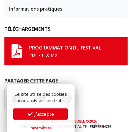
Informations pratiques
TÉLÉCHARGEMENTS
PROGRAMMATION DU FESTIVAL
PDF - 11,6 Mo
PARTAGER CETTE PAGE
Ce site utilise des cookies
pour analyser son trafic
J'accepte
CINÉMATHÈQUE DE GRENOBLE ©2026
MENTIONS LÉGALES
-
CONFIDENTIALITÉ
-
PRÉFÉRENCES
Paramétrer