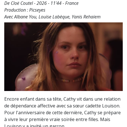
De Cloë Coutel - 2026 - 11'44 - France
Production : Picseyes
Avec Albane You, Louise Labèque, Yanis Rehaiem
Encore enfant dans sa tête, Cathy vit dans une relation
de dépendance affective avec sa sœur cadette Louison.
Pour l'anniversaire de cette dernière, Cathy se prépare
à vivre leur première vraie soirée entre filles. Mais
Louison y a invité un garçon...